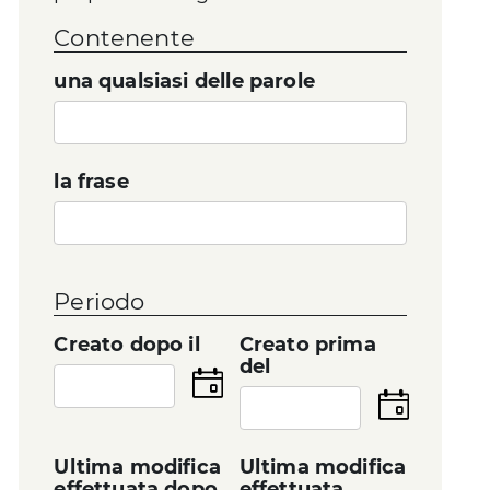
Contenente
una qualsiasi delle parole
la frase
Periodo
Creato dopo il
Creato prima
del
Seleziona
la
Seleziona
data
la
data
Ultima modifica
Ultima modifica
effettuata dopo
effettuata