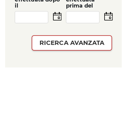
il
prima del
Seleziona
Seleziona
la
la
data
data
RICERCA AVANZATA