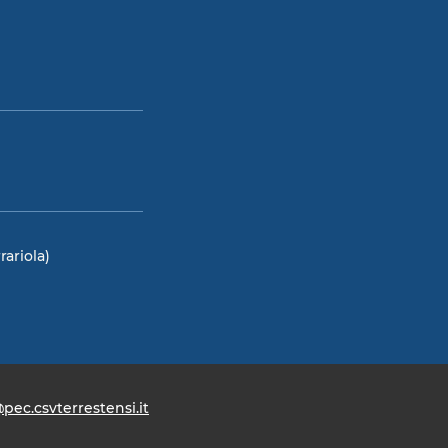
rariola)
pec.csvterrestensi.it