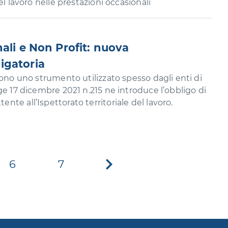
el lavoro nelle prestazioni occasionali
ali e Non Profit: nuova
igatoria
sono uno strumento utilizzato spesso dagli enti di
ge 17 dicembre 2021 n.215 ne introduce l’obbligo di
te all’Ispettorato territoriale del lavoro.
6
7
Pagina
successiva