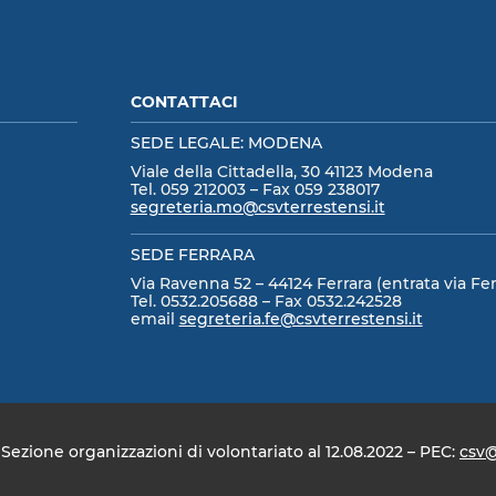
CONTATTACI
SEDE LEGALE: MODENA
Viale della Cittadella, 30 41123 Modena
Tel. 059 212003 – Fax 059 238017
segreteria.mo@csvterrestensi.it
SEDE FERRARA
Via Ravenna 52 – 44124 Ferrara (entrata via Fer
Tel. 0532.205688 – Fax 0532.242528
email
segreteria.fe@csvterrestensi.it
ezione organizzazioni di volontariato al 12.08.2022 – PEC:
csv@