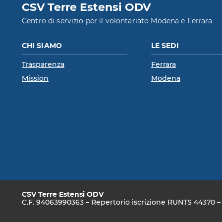
CSV Terre Estensi ODV
Centro di servizio per il volontariato Modena e Ferrara
CHI SIAMO
LE SEDI
Trasparenza
Ferrara
Mission
Modena
CSV Terre Estensi ODV
C.F. 94063990363 – Repertorio iscrizione RUNTS 44370 – S