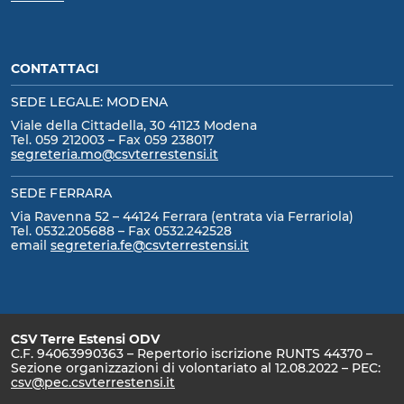
CONTATTACI
SEDE LEGALE: MODENA
Viale della Cittadella, 30 41123 Modena
Tel. 059 212003 – Fax 059 238017
segreteria.mo@csvterrestensi.it
SEDE FERRARA
Via Ravenna 52 – 44124 Ferrara (entrata via Ferrariola)
Tel. 0532.205688 – Fax 0532.242528
email
segreteria.fe@csvterrestensi.it
CSV Terre Estensi ODV
C.F. 94063990363 – Repertorio iscrizione RUNTS 44370 –
Sezione organizzazioni di volontariato al 12.08.2022 – PEC:
csv@pec.csvterrestensi.it