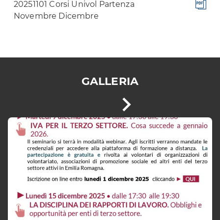
20251101 Corsi Univol Partenza
Novembre Dicembre
GALLERIA
È
Vai
possibile
alla
navigare
le
slide
slide
utilizzando
successiva
i
tasti
freccia