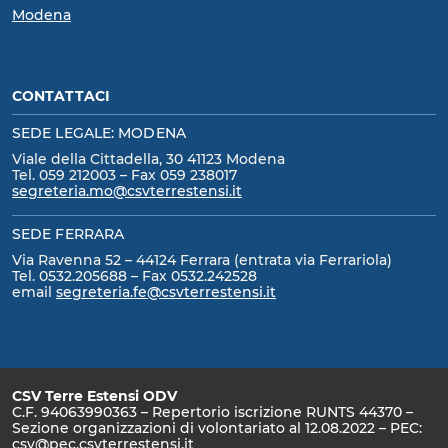
Modena
CONTATTACI
SEDE LEGALE: MODENA
Viale della Cittadella, 30 41123 Modena
Tel. 059 212003 – Fax 059 238017
segreteria.mo@csvterrestensi.it
SEDE FERRARA
Via Ravenna 52 – 44124 Ferrara (entrata via Ferrariola)
Tel. 0532.205688 – Fax 0532.242528
email
segreteria.fe@csvterrestensi.it
CSV Terre Estensi ODV
C.F. 94063990363 – Repertorio iscrizione RUNTS 44370 –
Sezione organizzazioni di volontariato al 12.08.2022 – PEC:
csv@pec.csvterrestensi.it