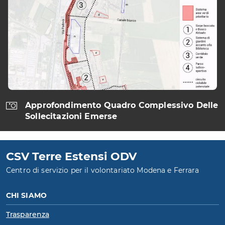
utilizzando
successiva
i
tasti
freccia
Approfondimento Quadro Complessivo Delle
Sollecitazioni Emerse
CSV Terre Estensi ODV
Centro di servizio per il volontariato Modena e Ferrara
CHI SIAMO
Trasparenza