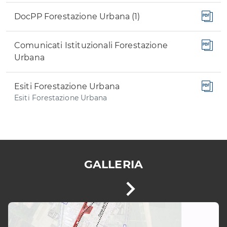
DocPP Forestazione Urbana (1)
Comunicati Istituzionali Forestazione
Urbana
Esiti Forestazione Urbana
Esiti Forestazione Urbana
GALLERIA
È
Vai
possibile
alla
navigare
le
slide
slide